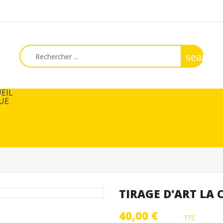
search
EIL
UE
TIRAGE D'ART LA
40,00 €
TTC