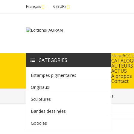
Français
€ (EUR)
ACCU
Menu
CATEGORIES
CATALOG
AUTEURS
ACTUS
Estampes pigmentaires
A propos
Contact
Originaux
Accueil
Tirage d'art La conteuse- DolOres
Sculptures
Bandes dessinées
Goodies