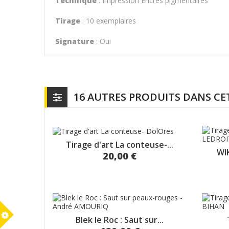
Technique
: Impression Encres pigmentaires
Tirage
: 10 exemplaires
Signature
: Oui
16 AUTRES PRODUITS DANS CE
Tirage d'art La conteuse-...
WIK
20,00 €
m
Blek le Roc : Saut sur...