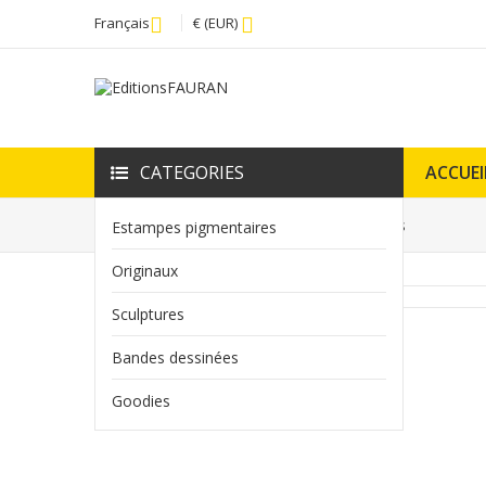
Français
€ (EUR)
CATEGORIES
ACCUEI
Accueil
Tirage d'art Metropolis - DolOres
Estampes pigmentaires
Originaux
Sculptures
Bandes dessinées
Goodies