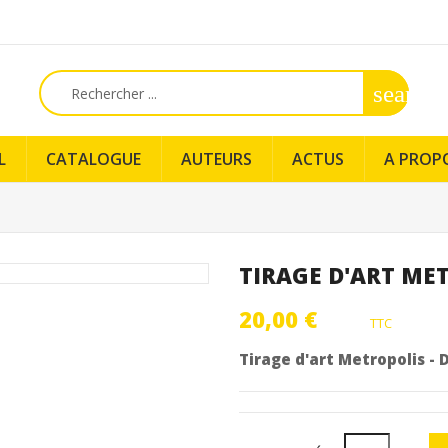
search
L
CATALOGUE
AUTEURS
ACTUS
A PROP
TIRAGE D'ART ME
20,00 €
TTC
Tirage d'art Metropolis -