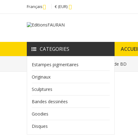
Français
€ (EUR)
CATEGORIES
ACCUEI
Accueil
Originaux
Planches originales de BD
Estampes pigmentaires
Originaux
PLANCHES ORIGINALES DE BD
Sculptures
Bandes dessinées
Goodies
Disques