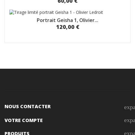
60,00 €
Portrait Geisha 1, Olivier...
120,00 €
NOUS CONTACTER
exp
exp
VOTRE COMPTE
exp
PRODUITS