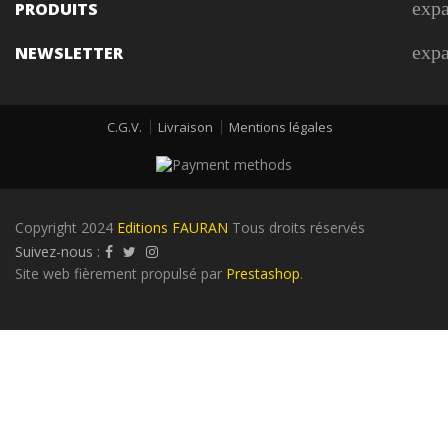
exp
PRODUITS
exp
NEWSLETTER
C.G.V.
Livraison
Mentions légales
Copyright 2024
Editions FAURAN
Tous droits réservés
Suivez-nous :
Site web fièrement propulsé par
Prestashop
.