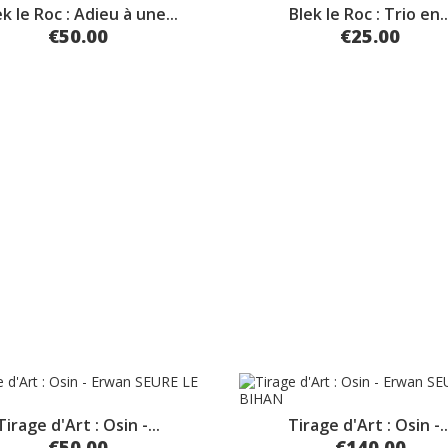
k le Roc : Adieu à une...
Blek le Roc : Trio en..
€50.00
€25.00
Tirage d'Art : Osin -...
Tirage d'Art : Osin -..
€50.00
€140.00