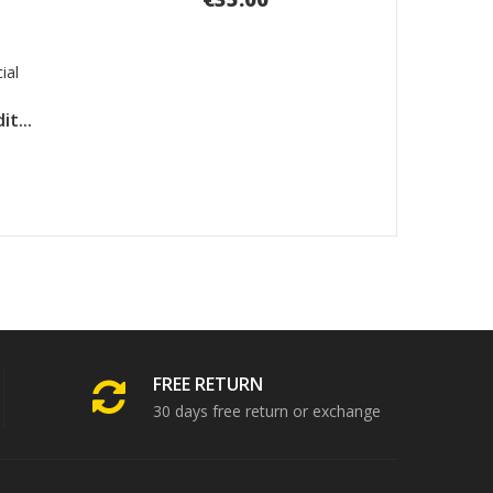
t...
FREE RETURN
30 days free return or exchange