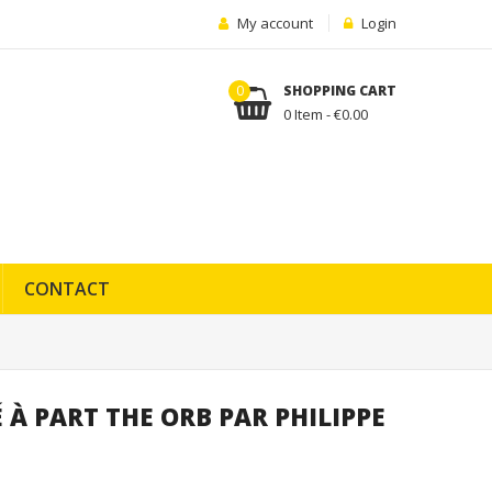
My account
Login
0
SHOPPING CART
0 Item - €0.00
CONTACT
É À PART THE ORB PAR PHILIPPE