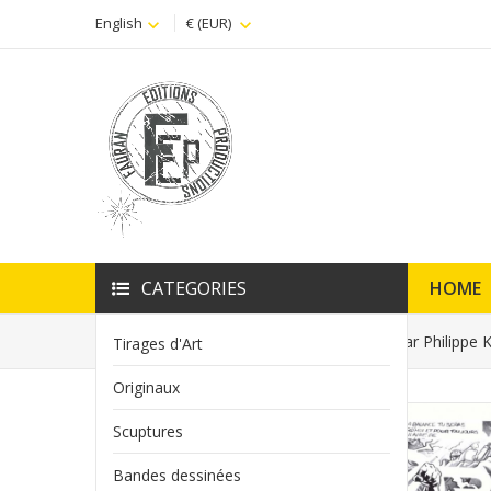
English
€ (EUR)
CATEGORIES
HOME
Home
Tirage d'Art Tiré à part The Orb par Philippe
Tirages d'Art
Originaux
Scuptures
Bandes dessinées