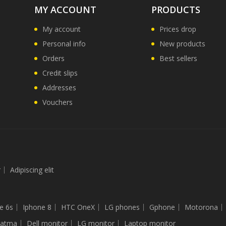
MY ACCOUNT
PRODUCTS
My account
Prices drop
Personal info
New products
Orders
Best sellers
Credit slips
Addresses
Vouchers
r
Adipiscing elit
e 6s
Iphone 8
HTC OneX
LG phones
Gphone
Motorona
latma
Dell monitor
LG monitor
Laptop monitor