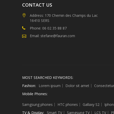
CONTACT US
Address: 170 Chemin des Champs du Lac
16410 SERS
Phone: 06 02 35 88 87
Email: stefane@fauran.com
MOST SEARCHED KEYWORDS:
Fashion:
Lorem ipsum
Dolor sit amet
Consectetu
Mobile Phones:
Sculptures
Samgsung phones
HTC phones
Gallaxy S2
Iphon
TV & Display:
Smart TV
Samgsung TV
LCS TV
P