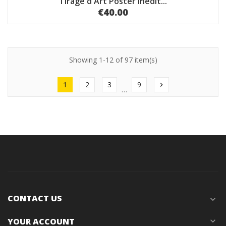
Tirage d'Art Poster inédit...
€40.00
Showing 1-12 of 97 item(s)
1
2
3
9
chevron_right
…
CONTACT US
expand_more
YOUR ACCOUNT
expand_more