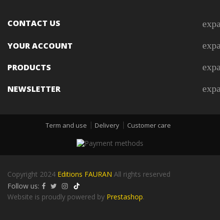
CONTACT US
exp
exp
YOUR ACCOUNT
exp
PRODUCTS
exp
NEWSLETTER
Term and use
Delivery
Customer care
Copyright 2024
Editions FAURAN
All rights reserved
Follow us:
Website is proudly powered by
Prestashop
.